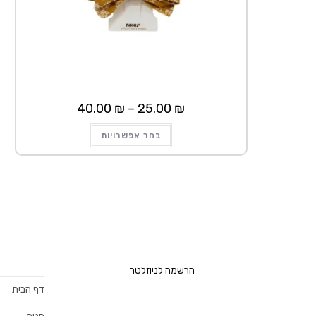
טווח
40.00
₪
–
25.00
₪
מחירים:
למוצר
עד
בחר אפשרויות
זה
יש
מספר
סוגים.
ניתן
לבחור
את
האפשרויות
בעמוד
המוצר
הרשמה לניוזלטר
דף הבית