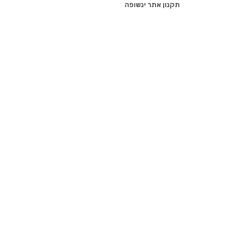
תקנון אתר ינשופה
in
in
a
a
new
new
tab
tab