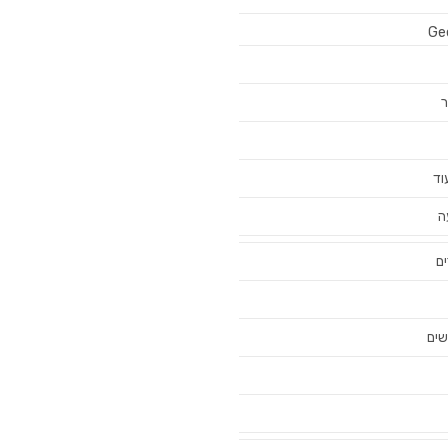
Ge
ר
וד
ה
ים
שים