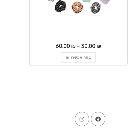
טווח
60.00
₪
–
30.00
₪
מחירים:
למוצר
עד
בחר אפשרויות
זה
יש
מספר
סוגים.
ניתן
לבחור
את
האפשרויות
בעמוד
המוצר
Opens
Opens