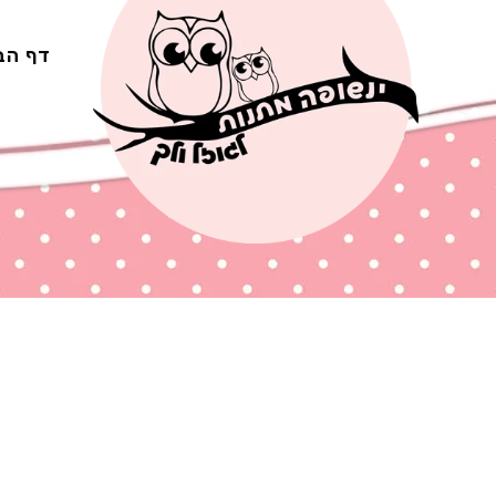
Ski
t
דף הב
conten