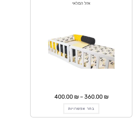
אזל המלאי
טווח
400.00
₪
–
360.00
₪
מחירים:
למוצר
עד
בחר אפשרויות
זה
יש
מספר
סוגים.
ניתן
לבחור
את