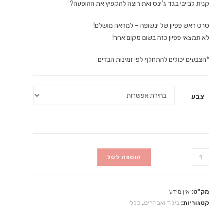
קנית לבייבי בגד ג'ינס ואת רוצה להקפיץ את ההופעה?
סרט ראש פפיון של ינשופה – למראה מושלם!
לא תמצאי פפיון כזה בשום מקום אחר!
*הצבעים יכולים להתחלף לפי זמינות הבדים
צבע
כמות
הוספה לסל
של
סרט
ראש
מק"ט:
אין מידע
פפיון
קטגוריות:
ביגוד ואביזרים
,
כללי
לתינוקות