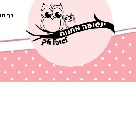
Ski
t
דף הב
conten