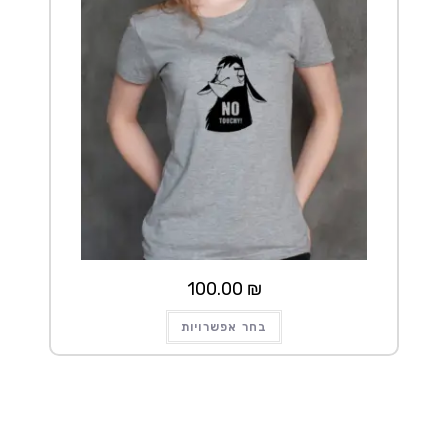
100.00
₪
למוצר
בחר אפשרויות
זה
יש
מספר
סוגים.
ניתן
לבחור
את
האפשרויות
בעמוד