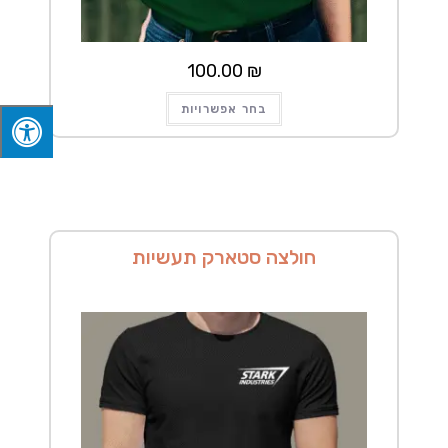
100.00
₪
למוצר
בחר אפשרויות
זה
יש
מספר
סוגים.
ניתן
לבחור
את
האפשרויות
בעמוד
המוצר
חולצה סטארק תעשיות