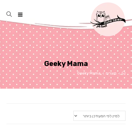
Ski
t
conten
Geeky Mama
>
מוצרים
>
Geeky Mama