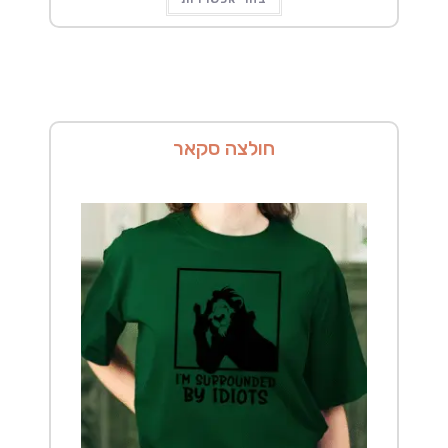
זה
יש
מספר
סוגים.
ניתן
לבחור
את
האפשרויות
בעמוד
המוצר
חולצה סקאר