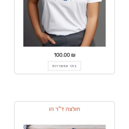
100.00
₪
למוצר
בחר אפשרויות
זה
יש
מספר
סוגים.
ניתן
לבחור
את
האפשרויות
בעמוד
המוצר
חולצה ד"ר הו