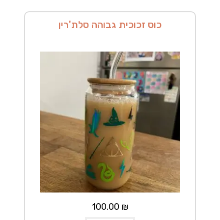
כוס זכוכית גבוהה סלת'רין
100.00
₪