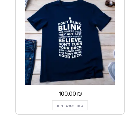
100.00
₪
למוצר
בחר אפשרויות
זה
יש
מספר
סוגים.
ניתן
לבחור
את
האפשרויות