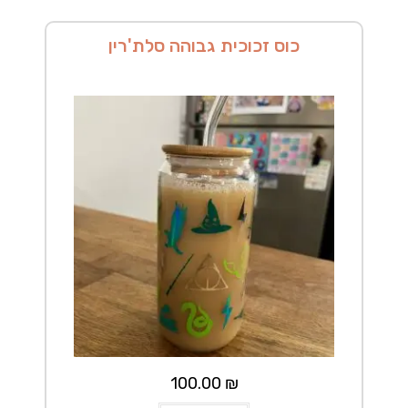
כוס זכוכית גבוהה סלת'רין
100.00
₪