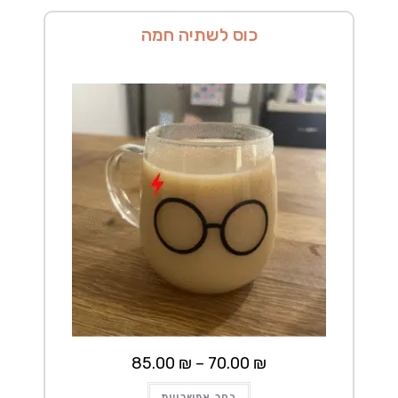
בעמוד
המוצר
כוס לשתיה חמה
טווח
85.00
₪
–
70.00
₪
מחירים:
למוצר
עד
בחר אפשרויות