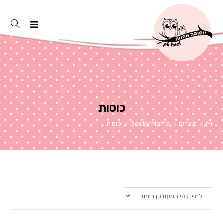
Ski
t
conten
כוסות
>
מוצרים
>
Geeky Mama
>
כוסות